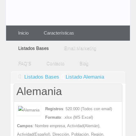
Inicio
Características
Listados Bases
Email Marketing
FAQ'S
Contacto
Blog
Listados Bases
Listado Alemania
Alemania
Alemania
Registros
: 520.000 (Todos con email)
Formato
: .xlsx (MS Excel)
Campos
: Nombre empresa, Actividad(Alemán),
Actividad(Español), Dirección, Población, Región,